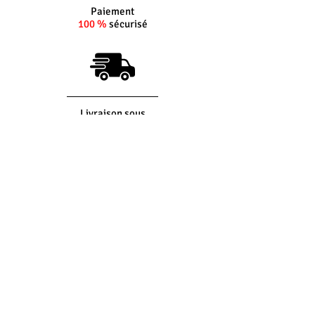
Paiement
100 %
sécurisé
Livraison sous
5 jours
ouvrés
(si produit en stock)
Interlocuteur
dédié
Du lundi au vendredi
8h30 - 12h30 -
14h00 - 17h30