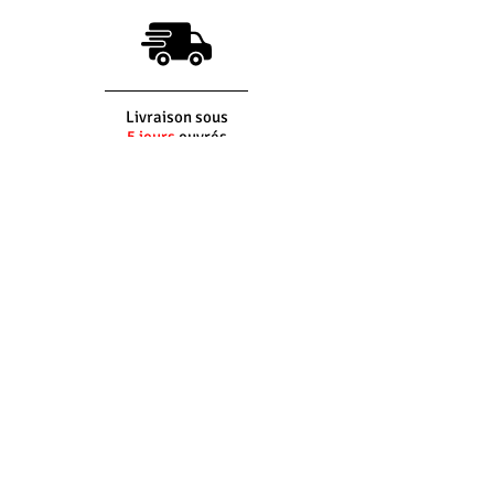
Livraison sous
5 jours
ouvrés
(si produit en stock)
Interlocuteur
dédié
Du lundi au vendredi
8h30 - 12h30 -
14h00 - 17h30
Retour
100%
gratuit*