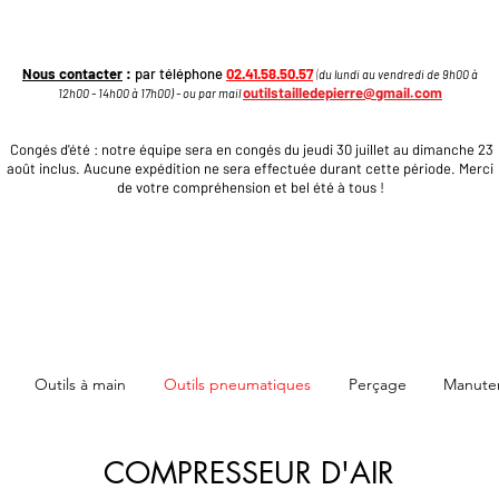
Nous contacter
:
par téléphone
02.41.58.50.57
(
du lundi au vendredi de 9h00 à
outilstailledepierre@gmail.com
12h00 - 14h00 à 17h
00
)
​ - ou par mail
Congés d'été : notre équipe sera en congés du jeudi 30 juillet au dimanche 23
août inclus. Aucune expédition ne sera effectuée durant cette période. Merci
de votre compréhension et bel été à tous !
Outils à main
Outils pneumatiques
Perçage
Manute
COMPRESSEUR D'AIR