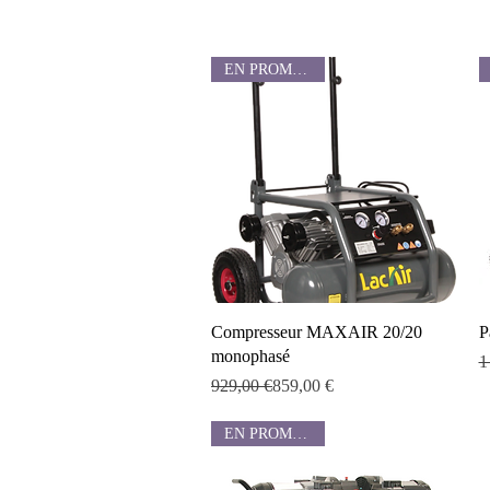
EN PROMOTION
Aperçu rapide
Compresseur MAXAIR 20/20
P
monophasé
P
P
1
Prix original
Prix promotionnel
929,00 €
859,00 €
EN PROMOTION