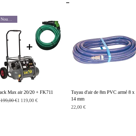
Nouveauté
Aperçu rapide
Aperçu rapide
ack Max air 20/20 + FK711
Tuyau d'air de 8m PVC armé 8 x
14 mm
rix original
rix promotionnel
 199,00 €
1 119,00 €
Prix
22,00 €