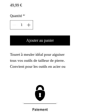
Prix
49,99 €
Quantité
*
Ajouter au panier
Touret à meuler idéal pour aiguiser
tous vos outils de tailleur de pierre.
Convient pour les outils en acier ou
en carbure de tungsten.
Marque : Fartools ONE
Paiement