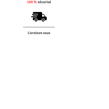
100 %
sécurisé
Livraison sous
5 jours
ouvrés
(si produit en stock)
Interlocuteur
dédié
Du lundi au vendredi
8h30 - 12h30 -
14h00 - 17h30
Retour