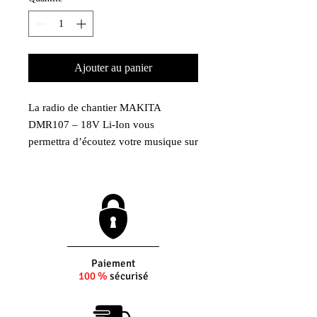
Ajouter au panier
La radio de chantier MAKITA
DMR107 – 18V Li-Ion vous
permettra d’écoutez votre musique sur
chantier.
AVANTAGES PRODUIT
Compatibilité : Batteries de 7,2 à 18 V
MAKITA Li-Ion (sauf BL1413G et
BL1813G)
Fopnction Bluetooth non disponible
Paiement
100 %
sécurisé
Équipé d’un port USB pour le
rechargement d’appareils de faible
tension