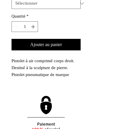
Quantité
*
Ajouter au panier
Pistolet à air comprimé corps droit.
Destiné à la sculpture de pierre.
Pistolet pneumatique de marque
allemande FK. Permet d'adapter des
outils de sculpture de pierre de type :
Ciseau, gouge, boucharde, etc.
Outil conçu pour les spécialistes de la
taille de pierre.
Emmanchement droit type 12.7x55
ou 10,3x36
Paiement