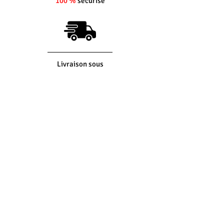
100 %
sécurisé
Limiteur d'air fourni
Livraison sous
5 jours
ouvrés
(si produit en stock)
Interlocuteur
dédié
Du lundi au vendredi
8h30 - 12h30 -
14h00 - 17h30
Retour