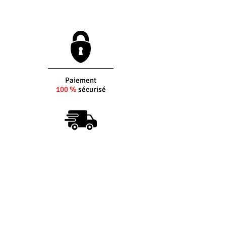
pneumatique de marque allemande
FK. Permet d'adapter des outils de
sculpture de pierre de type : Ciseau,
gouge, boucharde, etc.
Outil conçu pour les spécialistes de la
taille de pierre.
Emmanchement conique type
Paiement
100 %
sécurisé
D130CK
Emmanchement droit type 12.7 x 55
Tuyau d'air et raccords non fournis
Livraison sous
5 jours
ouvrés
(si produit en stock)