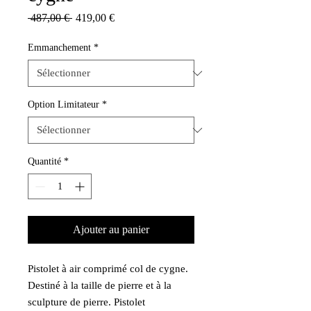
Prix
Prix
 487,00 € 
419,00 €
original
promotionnel
Emmanchement
*
Option Limitateur
*
Quantité
*
Ajouter au panier
Pistolet à air comprimé col de cygne.
Destiné à la taille de pierre et à la
sculpture de pierre. Pistolet