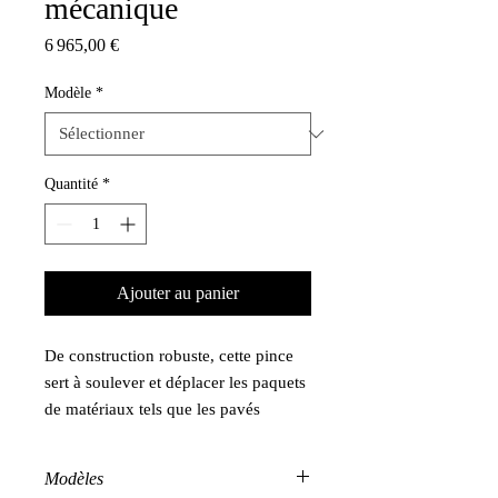
mécanique
Prix
6 965,00 €
Modèle
*
Quantité
*
Ajouter au panier
De construction robuste, cette pince
sert à soulever et déplacer les paquets
de matériaux tels que les pavés
cerclés, blocs de construction cerclés
et bloc de pierre.
Modèles
Elle peut être utilisée à la grue comme