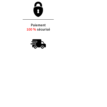
Paiement
100 %
sécurisé
Livraison sous
5 jours
ouvrés
(si produit en stock)
Interlocuteur
dédié
Du lundi au vendredi
8h30 - 12h30 -
14h00 - 17h30