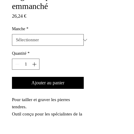
emmanché
Prix
26,24 €
Manche
*
Quantité
*
Ajouter au panier
Pour tailler et graver les pierres 
tendres.
Outil conçu pour les spécialistes de la 
taille de pierre.
Fabrication Made in France.