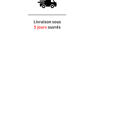
Livraison sous
5 jours
ouvrés
(si produit en stock)
Interlocuteur
dédié
Du lundi au vendredi
8h30 - 12h30 -
14h00 - 17h30
Retour
100%
gratuit*
*Pour les envois France