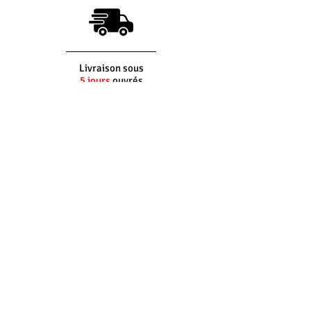
Livraison sous
5 jours
ouvrés
(si produit en stock)
Interlocuteur
dédié
Du lundi au vendredi
8h30 - 12h30 -
14h00 - 17h30
Retour
100%
gratuit*
*Pour les envois France