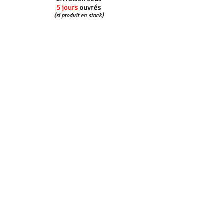
5 jours
ouvrés
(si produit en stock)
Interlocuteur
dédié
Du lundi au vendredi
8h30 - 12h30 -
14h00 - 17h30
Retour
100%
gratuit*
*Pour les envois France