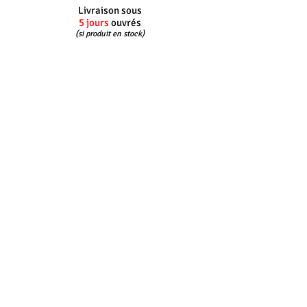
Livraison sous
5 jours
ouvrés
(si produit en stock)
Interlocuteur
dédié
Du lundi au vendredi
8h30 - 12h30 -
14h00 - 17h30
Retour
100%
gratuit*
*Pour les envois France