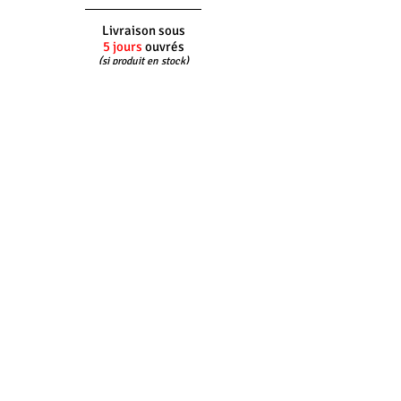
Livraison sous
5 jours
ouvrés
(si produit en stock)
Interlocuteur
dédié
Du lundi au vendredi
8h30 - 12h30 -
14h00 - 17h30
Retour
100%
gratuit*
*Pour les envois France