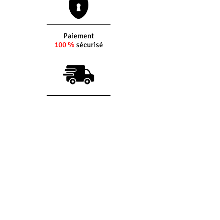
Paiement
100 %
sécurisé
Livraison sous
5 jours
ouvrés
(si produit en stock)
Interlocuteur
dédié
Du lundi au vendredi
8h30 - 12h30 -
14h00 - 17h30